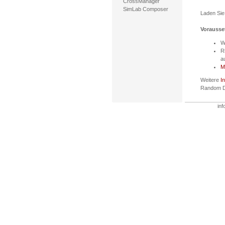
CrossManager
SimLab Composer
Laden Si
Vorausse
W
R
a
M
Weitere
I
Random Do
inf