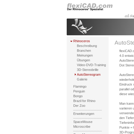
Fi
Rhinoceros
AutoSt
Beschreibung
Branchen
flexiCAD.
Meinungen
4.0 entwic
Übungen
AutoSter
Video-DVD-Training
Dot Stere
3D-Stereobrille
AutoStereogram
AutoStere
Galerie
wiederhol
Eindruck v
Flamingo
parallel 
Penguin
diese wie
Bongo
Brazil for Rhino
Man kann 
Der Zoo
variieren 
verwenden
Erweiterungen
den Tiefen
SpaceMouse
Tiefeninfo
Microscribe
Punkte = 
3D-Progra