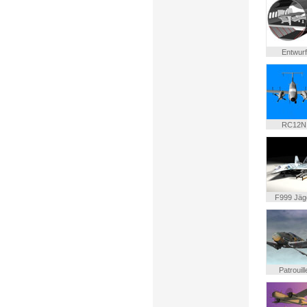
Entwurf
RC12N
F999 Jäg
Patrouill