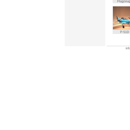
Flugzeu
P-51D
inf