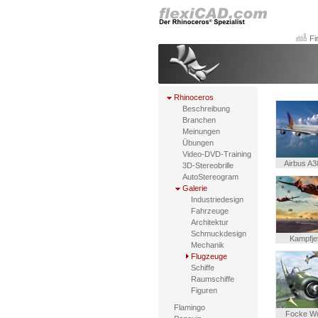
Fi
Rhinoceros
Beschreibung
Branchen
Meinungen
Übungen
Video-DVD-Training
Airbus A3
3D-Stereobrille
AutoStereogram
Galerie
Industriedesign
Fahrzeuge
Architektur
Schmuckdesign
Kampfje
Mechanik
Flugzeuge
Schiffe
Raumschiffe
Figuren
Flamingo
Focke Wu