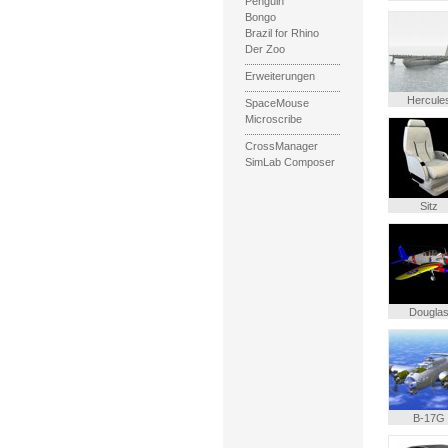
Penguin
Bongo
Brazil for Rhino
Der Zoo
Erweiterungen
Hercule
SpaceMouse
Microscribe
CrossManager
SimLab Composer
Sitz
Dougla
B-17G