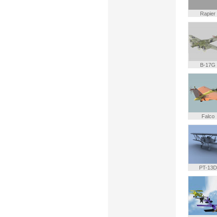
Rapier
B-17G
Falco
PT-13D